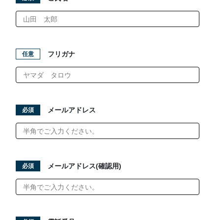
フリガナ
任意
メールアドレス
必須
腸内微生物検査
メールアドレス(確認用)
必須
団体 ご依頼パターン
個人 ご依頼パターン
MACCS