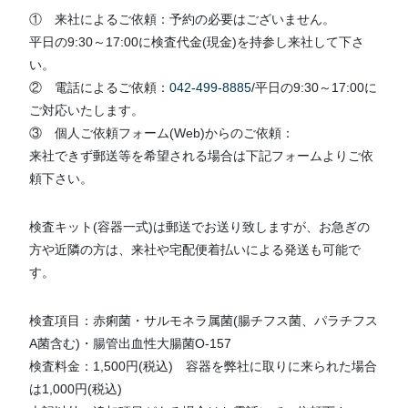
① 来社によるご依頼：予約の必要はございません。
平日の9:30～17:00に検査代金(現金)を持参し来社して下さ
い。
② 電話によるご依頼：
042-499-8885
/平日の9:30～17:00に
ご対応いたします。
③ 個人ご依頼フォーム(Web)からのご依頼：
来社できず郵送等を希望される場合は下記フォームよりご依
頼下さい。
検査キット(容器一式)は郵送でお送り致しますが、お急ぎの
方や近隣の方は、来社や宅配便着払いによる発送も可能で
す。
検査項目：赤痢菌・サルモネラ属菌(腸チフス菌、パラチフス
A菌含む)・腸管出血性大腸菌O-157
検査料金：1,500円(税込) 容器を弊社に取りに来られた場合
は1,000円(税込)